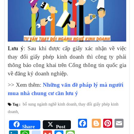
Lưu ý
: Sau khi được cấp giấy xác nhận về việc
thay đổi giấy phép kinh doanh thì công ty phải
thông báo công khai trên Cổng thông tin quốc gia
về đăng ký doanh nghiệp.
>> Xem thêm:
Những vấn đề pháp lý mà người
mua nhà chung cư cần lưu ý
bổ sung ngành nghề kinh doanh
thay đổi giấy phép kinh
Tag :
,
doanh
,
Facebook
Blogger
Pinterest
Emai
Share
Post