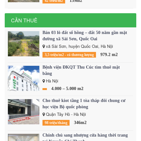
139m2
42 triêu/m2
CẦN THUÊ
Bán 03 lô đất sổ hồng – đất 50 năm gần mặt
đường xã Sài Sơn, Quốc Oai
xã Sài Sơn, huyện Quốc Oai, Hà Nội
979.2 m2
3,5 triệu/m2 - có thương lượng
Bệnh viện ĐKQT Thu Cúc tìm thuê mặt
bằng
Hà Nội
4.000 – 5.000 m2
Cho thuê kiot tầng 1 tòa tháp đôi chung cư
học viện Bộ quốc phòng
Quận Tây Hồ - Hà Nội
346m2
98 triệu/tháng
Chính chủ sang nhượng cửa hàng thời trang