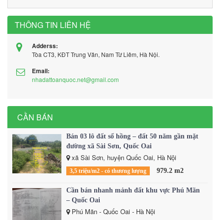
THÔNG TIN LIÊN HỆ
Adderss:
Tòa CT3, KĐT Trung Văn, Nam Từ Liêm, Hà Nội.
Email:
nhadattoanquoc.net@gmail.com
CẦN BÁN
Bán 03 lô đất sổ hồng – đất 50 năm gần mặt
đường xã Sài Sơn, Quốc Oai
xã Sài Sơn, huyện Quốc Oai, Hà Nội
979.2 m2
3,5 triệu/m2 - có thương lượng
Cần bán nhanh mảnh đất khu vực Phú Mãn
– Quốc Oai
Phú Mãn - Quốc Oai - Hà Nội