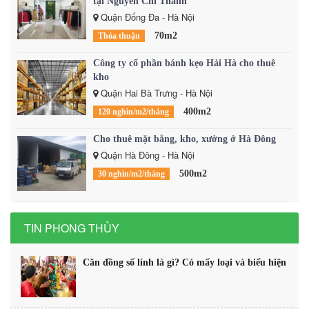
tại Nguyễn Chí Thanh
Quận Đống Đa - Hà Nội
70m2
Thỏa thuận
Công ty cổ phần bánh kẹo Hải Hà cho thuê
kho
Quận Hai Bà Trưng - Hà Nội
400m2
120 nghìn/m2/tháng
Cho thuê mặt bằng, kho, xưởng ở Hà Đông
Quận Hà Đông - Hà Nội
500m2
30 nghìn/m2/tháng
TIN PHONG THỦY
Căn đồng số lính là gì? Có mấy loại và biểu hiện