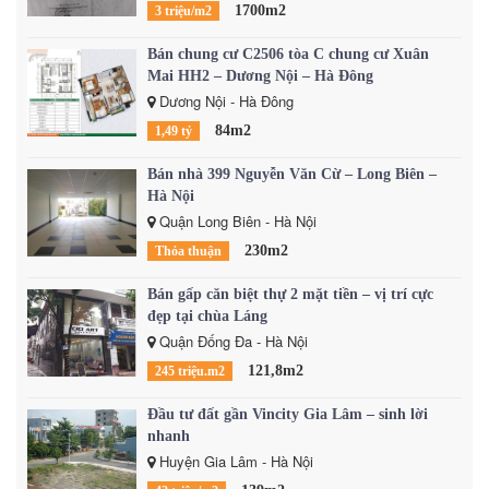
1700m2
3 triệu/m2
Bán chung cư C2506 tòa C chung cư Xuân
Mai HH2 – Dương Nội – Hà Đông
Dương Nội - Hà Đông
84m2
1,49 tỷ
Bán nhà 399 Nguyễn Văn Cừ – Long Biên –
Hà Nội
Quận Long Biên - Hà Nội
230m2
Thỏa thuận
Bán gấp căn biệt thự 2 mặt tiền – vị trí cực
đẹp tại chùa Láng
Quận Đống Đa - Hà Nội
121,8m2
245 triệu.m2
Đầu tư đất gần Vincity Gia Lâm – sinh lời
nhanh
Huyện Gia Lâm - Hà Nội