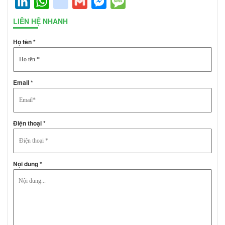
LinkedIn
WhatsApp
google_bookmarks
Gmail
Messenger
Message
LIÊN HỆ NHANH
Họ tên *
Email *
Điện thoại *
Nội dung *