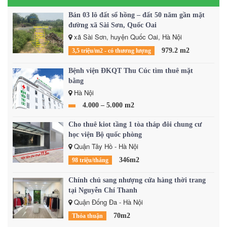
Bán 03 lô đất sổ hồng – đất 50 năm gần mặt
đường xã Sài Sơn, Quốc Oai
xã Sài Sơn, huyện Quốc Oai, Hà Nội
979.2 m2
3,5 triệu/m2 - có thương lượng
Bệnh viện ĐKQT Thu Cúc tìm thuê mặt
bằng
Hà Nội
4.000 – 5.000 m2
Cho thuê kiot tầng 1 tòa tháp đôi chung cư
học viện Bộ quốc phòng
Quận Tây Hồ - Hà Nội
346m2
98 triệu/tháng
Chính chủ sang nhượng cửa hàng thời trang
tại Nguyễn Chí Thanh
Quận Đống Đa - Hà Nội
70m2
Thỏa thuận