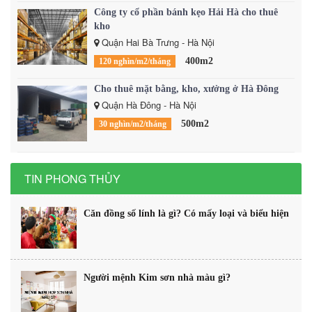
Công ty cổ phần bánh kẹo Hải Hà cho thuê
kho
Quận Hai Bà Trưng - Hà Nội
400m2
120 nghìn/m2/tháng
Cho thuê mặt bằng, kho, xưởng ở Hà Đông
Quận Hà Đông - Hà Nội
500m2
30 nghìn/m2/tháng
TIN PHONG THỦY
Căn đồng số lính là gì? Có mấy loại và biểu hiện
Người mệnh Kim sơn nhà màu gì?