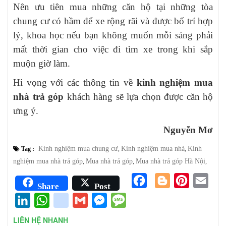
Nên ưu tiên mua những căn hộ tại những tòa
chung cư có hầm để xe rộng rãi và được bố trí hợp
lý, khoa học nếu bạn không muốn mỗi sáng phải
mất thời gian cho việc đi tìm xe trong khi sắp
muộn giờ làm.
Hi vọng với các thông tin về
kinh nghiệm mua
nhà trả góp
khách hàng sẽ lựa chọn được căn hộ
ưng ý.
Nguyễn Mơ
Kinh nghiệm mua chung cư
Kinh nghiệm mua nhà
Kinh
Tag :
,
,
nghiệm mua nhà trả góp
Mua nhà trả góp
Mua nhà trả góp Hà Nội
,
,
,
Facebook
Blogger
Pinterest
Emai
Share
Post
LinkedIn
WhatsApp
google_bookmarks
Gmail
Messenger
Message
LIÊN HỆ NHANH