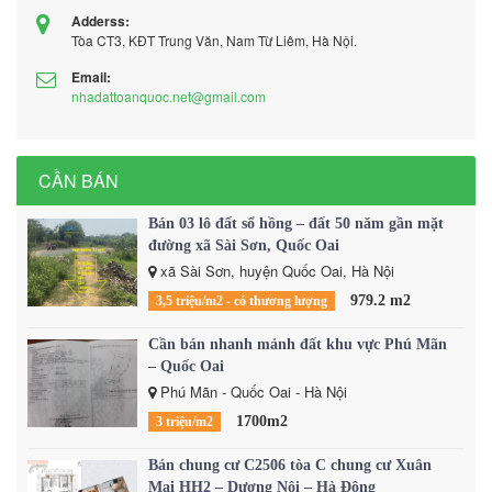
Adderss:
Tòa CT3, KĐT Trung Văn, Nam Từ Liêm, Hà Nội.
Email:
nhadattoanquoc.net@gmail.com
CẦN BÁN
Bán 03 lô đất sổ hồng – đất 50 năm gần mặt
đường xã Sài Sơn, Quốc Oai
xã Sài Sơn, huyện Quốc Oai, Hà Nội
979.2 m2
3,5 triệu/m2 - có thương lượng
Cần bán nhanh mảnh đất khu vực Phú Mãn
– Quốc Oai
Phú Mãn - Quốc Oai - Hà Nội
1700m2
3 triệu/m2
Bán chung cư C2506 tòa C chung cư Xuân
Mai HH2 – Dương Nội – Hà Đông