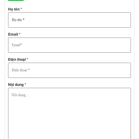
Họ tên *
Email *
Điện thoại *
Nội dung *