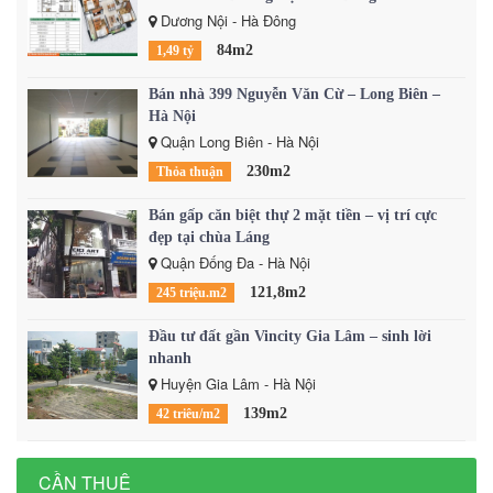
Dương Nội - Hà Đông
84m2
1,49 tỷ
Bán nhà 399 Nguyễn Văn Cừ – Long Biên –
Hà Nội
Quận Long Biên - Hà Nội
230m2
Thỏa thuận
Bán gấp căn biệt thự 2 mặt tiền – vị trí cực
đẹp tại chùa Láng
Quận Đống Đa - Hà Nội
121,8m2
245 triệu.m2
Đầu tư đất gần Vincity Gia Lâm – sinh lời
nhanh
Huyện Gia Lâm - Hà Nội
139m2
42 triêu/m2
CẦN THUÊ