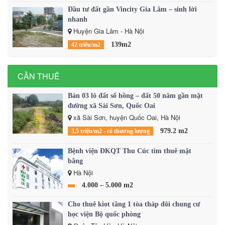
Đầu tư đất gần Vincity Gia Lâm – sinh lời
nhanh
Huyện Gia Lâm - Hà Nội
139m2
42 triêu/m2
CẦN THUÊ
Bán 03 lô đất sổ hồng – đất 50 năm gần mặt
đường xã Sài Sơn, Quốc Oai
xã Sài Sơn, huyện Quốc Oai, Hà Nội
979.2 m2
3,5 triệu/m2 - có thương lượng
Bệnh viện ĐKQT Thu Cúc tìm thuê mặt
bằng
Hà Nội
4.000 – 5.000 m2
Cho thuê kiot tầng 1 tòa tháp đôi chung cư
học viện Bộ quốc phòng