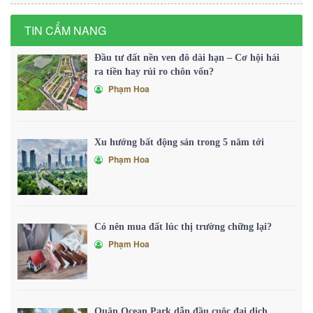
TIN CẨM NANG
Đầu tư đất nền ven đô dài hạn – Cơ hội hái
ra tiền hay rủi ro chôn vốn?
Phạm Hoa
Xu hướng bất động sản trong 5 năm tới
Phạm Hoa
Có nên mua đất lúc thị trường chững lại?
Phạm Hoa
Quận Ocean Park dẫn đầu cuộc đại dịch