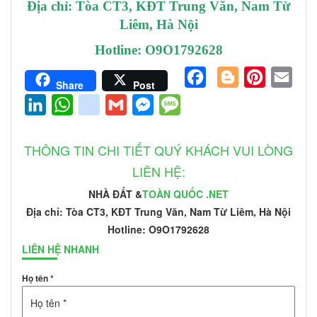
Địa chỉ: Tòa CT3, KĐT Trung Văn, Nam Từ
Liêm, Hà Nội
Hotline: O9O1792628
Facebook
Blogger
Pinterest
Email
Share
Post
LinkedIn
WhatsApp
google_bookmarks
Gmail
Messenger
Message
THÔNG TIN CHI TIẾT QUÝ KHÁCH VUI LÒNG
LIÊN HỆ:
NHÀ ĐẤT &
TOÀN QUỐC .NET
Địa chỉ: Tòa CT3, KĐT Trung Văn, Nam Từ Liêm, Hà Nội
Hotline: O9O1792628
LIÊN HỆ NHANH
Họ tên *