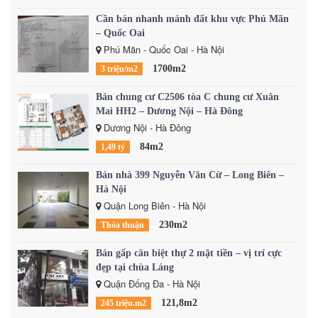
Cần bán nhanh mảnh đất khu vực Phú Mãn
– Quốc Oai
Phú Mãn - Quốc Oai - Hà Nội
1700m2
3 triệu/m2
Bán chung cư C2506 tòa C chung cư Xuân
Mai HH2 – Dương Nội – Hà Đông
Dương Nội - Hà Đông
84m2
1,49 tỷ
Bán nhà 399 Nguyễn Văn Cừ – Long Biên –
Hà Nội
Quận Long Biên - Hà Nội
230m2
Thỏa thuận
Bán gấp căn biệt thự 2 mặt tiền – vị trí cực
đẹp tại chùa Láng
Quận Đống Đa - Hà Nội
121,8m2
245 triệu.m2