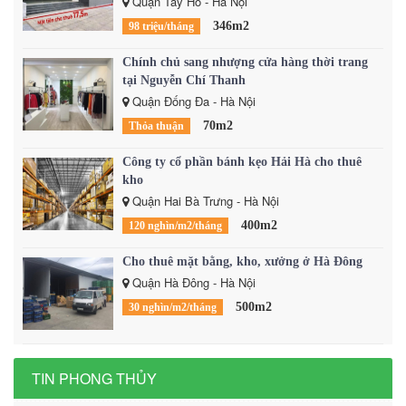
Quận Tây Hồ - Hà Nội
346m2
98 triệu/tháng
Chính chủ sang nhượng cửa hàng thời trang
tại Nguyễn Chí Thanh
Quận Đống Đa - Hà Nội
70m2
Thỏa thuận
Công ty cổ phần bánh kẹo Hải Hà cho thuê
kho
Quận Hai Bà Trưng - Hà Nội
400m2
120 nghìn/m2/tháng
Cho thuê mặt bằng, kho, xưởng ở Hà Đông
Quận Hà Đông - Hà Nội
500m2
30 nghìn/m2/tháng
TIN PHONG THỦY