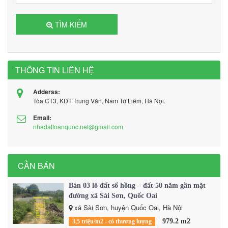
TÌM KIẾM
THÔNG TIN LIÊN HỆ
Adderss:
Tòa CT3, KĐT Trung Văn, Nam Từ Liêm, Hà Nội.
Email:
nhadattoanquoc.net@gmail.com
CẦN BÁN
Bán 03 lô đất sổ hồng – đất 50 năm gần mặt
đường xã Sài Sơn, Quốc Oai
xã Sài Sơn, huyện Quốc Oai, Hà Nội
979.2 m2
3,5 triệu/m2 - có thương lượng