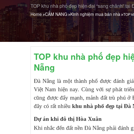
TOP khu nhà phố đẹp hiện đại “sang chảnh” tại
Home
CẨM NANG
Kinh nghiệm mua bán nhà
TOP kh
TOP khu nhà phố đẹp hiệ
Nẵng
Đà Nẵng là một thành phố được đánh giá l
Việt Nam hiện nay. Cùng với sự phát triể
cũng được đẩy mạnh, mảnh đất trù phú ở Đ
đây có rất nhiều
khu nhà phố đẹp tại Đà
Dự án khi đô thị Hòa Xuân
Khi nhắc đến đất nền Đà Nẵng phải đánh gi