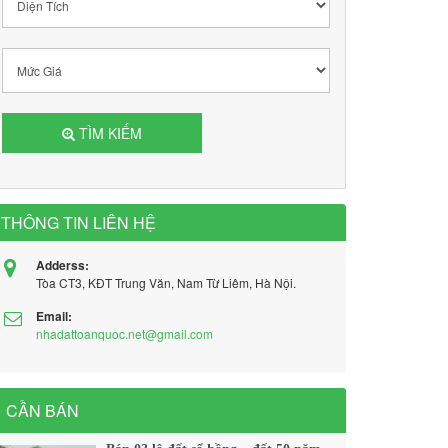
TÌM KIẾM
THÔNG TIN LIÊN HỆ
Adderss:
Tòa CT3, KĐT Trung Văn, Nam Từ Liêm, Hà Nội.
Email:
nhadattoanquoc.net@gmail.com
CẦN BÁN