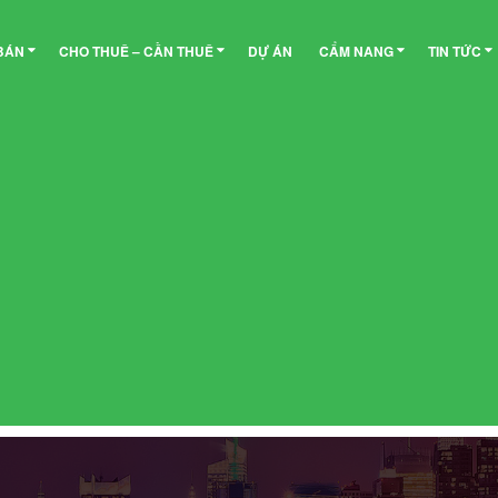
BÁN
CHO THUÊ – CẦN THUÊ
DỰ ÁN
CẨM NANG
TIN TỨC