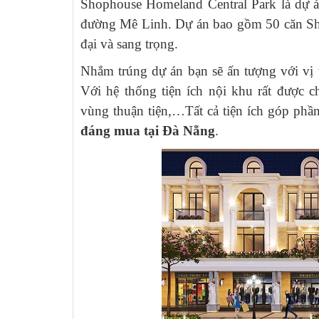
Shophouse Homeland Central Park là dự án
đường Mê Linh. Dự án bao gồm 50 căn S
đại và sang trọng.
Nhắm trúng dự án bạn sẽ ấn tượng với vị 
Với hệ thống tiện ích nội khu rất được c
vùng thuận tiện,…Tất cả tiện ích góp phầ
đáng mua tại Đà Nẵng
.