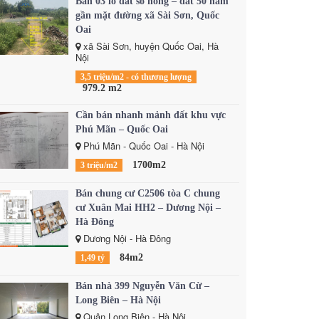
Bán 03 lô đất sổ hồng – đất 50 năm
gần mặt đường xã Sài Sơn, Quốc
Oai
xã Sài Sơn, huyện Quốc Oai, Hà
Nội
3,5 triệu/m2 - có thương lượng
979.2 m2
Cần bán nhanh mảnh đất khu vực
Phú Mãn – Quốc Oai
Phú Mãn - Quốc Oai - Hà Nội
1700m2
3 triệu/m2
Bán chung cư C2506 tòa C chung
cư Xuân Mai HH2 – Dương Nội –
Hà Đông
Dương Nội - Hà Đông
84m2
1,49 tỷ
Bán nhà 399 Nguyễn Văn Cừ –
Long Biên – Hà Nội
Quận Long Biên - Hà Nội