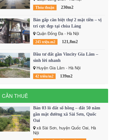
230m2
Thỏa thuận
Bán gấp căn biệt thự 2 mặt tiền – vị
trí cực đẹp tại chùa Láng
Quận Đống Đa - Hà Nội
121,8m2
245 triệu.m2
Đầu tư đất gần Vincity Gia Lâm –
sinh lời nhanh
Huyện Gia Lâm - Hà Nội
139m2
42 triêu/m2
CẦN THUÊ
Bán 03 lô đất sổ hồng – đất 50 năm
gần mặt đường xã Sài Sơn, Quốc
Oai
xã Sài Sơn, huyện Quốc Oai, Hà
Nội