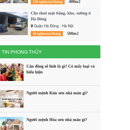
400m2
120 nghìn/m2/tháng
Cho thuê mặt bằng, kho, xưởng ở
Hà Đông
Quận Hà Đông - Hà Nội
500m2
30 nghìn/m2/tháng
TIN PHONG THỦY
Căn đồng số lính là gì? Có mấy loại và
biểu hiện
Người mệnh Kim sơn nhà màu gì?
Người mệnh Hỏa sơn nhà màu gì?