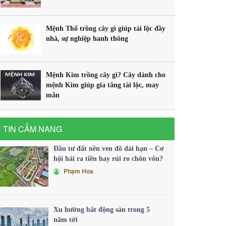
Mệnh Thổ trồng cây gì giúp tài lộc đầy
nhà, sự nghiệp hanh thông
Mệnh Kim trồng cây gì? Cây dành cho
mệnh Kim giúp gia tăng tài lộc, may
mắn
TIN CẨM NANG
Đầu tư đất nền ven đô dài hạn – Cơ
hội hái ra tiền hay rủi ro chôn vốn?
Phạm Hoa
Xu hướng bất động sản trong 5
năm tới