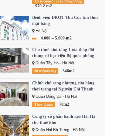
3,5 triệu/m2 - có thương lượng
979.2 m2
Bệnh viện ĐKQT Thu Cúc tìm thuê
mặt bằng
Hà Nội
4.000 – 5.000 m2
Cho thuê kiot tầng 1 tòa tháp đôi
chung cư học viện Bộ quốc phòng
Quận Tây Hồ - Hà Nội
346m2
98 triệu/tháng
Chính chủ sang nhượng cửa hàng
thời trang tại Nguyễn Chí Thanh
Quận Đống Đa - Hà Nội
70m2
Thỏa thuận
Công ty cổ phần bánh kẹo Hải Hà
cho thuê kho
Quận Hai Bà Trưng - Hà Nội