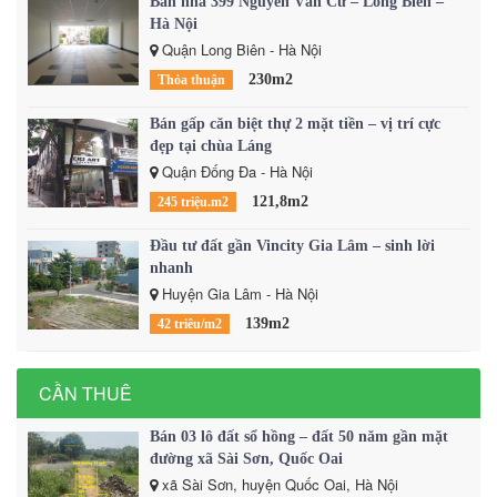
Bán nhà 399 Nguyễn Văn Cừ – Long Biên –
Hà Nội
Quận Long Biên - Hà Nội
230m2
Thỏa thuận
Bán gấp căn biệt thự 2 mặt tiền – vị trí cực
đẹp tại chùa Láng
Quận Đống Đa - Hà Nội
121,8m2
245 triệu.m2
Đầu tư đất gần Vincity Gia Lâm – sinh lời
nhanh
Huyện Gia Lâm - Hà Nội
139m2
42 triêu/m2
CẦN THUÊ
Bán 03 lô đất sổ hồng – đất 50 năm gần mặt
đường xã Sài Sơn, Quốc Oai
xã Sài Sơn, huyện Quốc Oai, Hà Nội