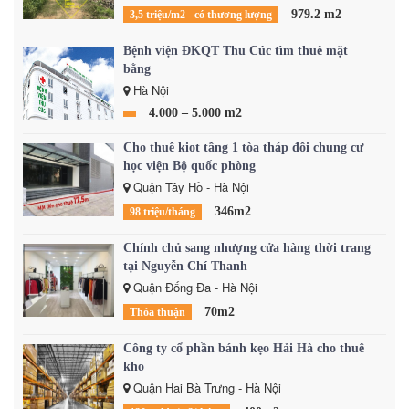
979.2 m2
3,5 triệu/m2 - có thương lượng
Bệnh viện ĐKQT Thu Cúc tìm thuê mặt
bằng
Hà Nội
4.000 – 5.000 m2
Cho thuê kiot tầng 1 tòa tháp đôi chung cư
học viện Bộ quốc phòng
Quận Tây Hồ - Hà Nội
346m2
98 triệu/tháng
Chính chủ sang nhượng cửa hàng thời trang
tại Nguyễn Chí Thanh
Quận Đống Đa - Hà Nội
70m2
Thỏa thuận
Công ty cổ phần bánh kẹo Hải Hà cho thuê
kho
Quận Hai Bà Trưng - Hà Nội