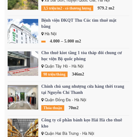
979.2 m2
3,5 triệu/m2 - có thương lượng
Bệnh viện ĐKQT Thu Cúc tìm thuê mặt
bằng
Hà Nội
4.000 – 5.000 m2
Cho thuê kiot tầng 1 tòa tháp đôi chung cư
học viện Bộ quốc phòng
Quận Tây Hồ - Hà Nội
346m2
98 triệu/tháng
Chính chủ sang nhượng cửa hàng thời trang
tại Nguyễn Chí Thanh
Quận Đống Đa - Hà Nội
70m2
Thỏa thuận
Công ty cổ phần bánh kẹo Hải Hà cho thuê
kho
Quận Hai Bà Trưng - Hà Nội