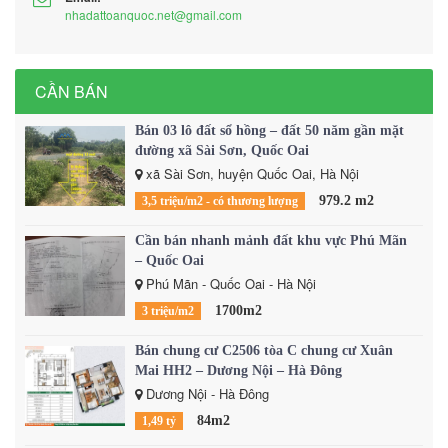
nhadattoanquoc.net@gmail.com
CẦN BÁN
Bán 03 lô đất sổ hồng – đất 50 năm gần mặt
đường xã Sài Sơn, Quốc Oai
xã Sài Sơn, huyện Quốc Oai, Hà Nội
979.2 m2
3,5 triệu/m2 - có thương lượng
Cần bán nhanh mảnh đất khu vực Phú Mãn
– Quốc Oai
Phú Mãn - Quốc Oai - Hà Nội
1700m2
3 triệu/m2
Bán chung cư C2506 tòa C chung cư Xuân
Mai HH2 – Dương Nội – Hà Đông
Dương Nội - Hà Đông
84m2
1,49 tỷ