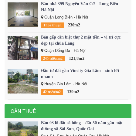
Bán nhà 399 Nguyễn Văn Cừ – Long Biên –
Hà Nội
Quận Long Biên - Hà Nội
230m2
Thỏa thuận
Bán gấp căn biệt thự 2 mặt tiền – vị trí cực
đẹp tại chùa Láng
Quận Đống Đa - Hà Nội
121,8m2
245 triệu.m2
Đầu tư đất gần Vincity Gia Lâm – sinh lời
nhanh
Huyện Gia Lâm - Hà Nội
139m2
42 triêu/m2
CẦN THUÊ
Bán 03 lô đất sổ hồng – đất 50 năm gần mặt
đường xã Sài Sơn, Quốc Oai
xã Sài Sơn, huyện Quốc Oai, Hà Nội