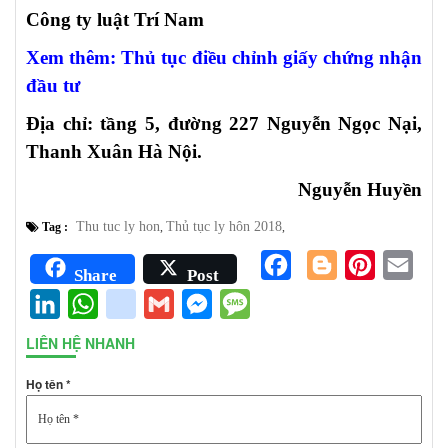
Công ty luật Trí Nam
Xem thêm:
Thủ tục điều chỉnh giấy chứng nhận
đầu tư
Địa chỉ: tầng 5, đường 227 Nguyễn Ngọc Nại,
Thanh Xuân Hà Nội.
Nguyễn Huyền
Thu tuc ly hon
Thủ tục ly hôn 2018
Tag :
,
,
Facebook
Blogger
Pinterest
Emai
Share
Post
LinkedIn
WhatsApp
google_bookmarks
Gmail
Messenger
Message
LIÊN HỆ NHANH
Họ tên *