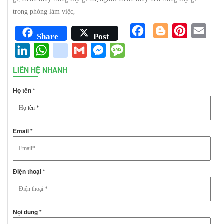
trong phòng làm việc
,
Facebook
Blogger
Pinterest
Emai
Share
Post
LinkedIn
WhatsApp
google_bookmarks
Gmail
Messenger
Message
LIÊN HỆ NHANH
Họ tên *
Email *
Điện thoại *
Nội dung *