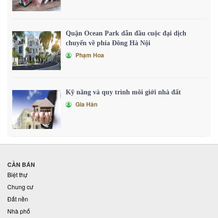
Quận Ocean Park dẫn đầu cuộc đại dịch
chuyển về phía Đông Hà Nội
Phạm Hoa
Kỹ năng và quy trình môi giới nhà đất
Gia Hân
CẦN BÁN
Biệt thự
Chung cư
Đất nền
Nhà phố