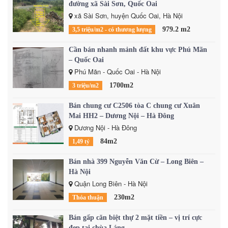
đường xã Sài Sơn, Quốc Oai
xã Sài Sơn, huyện Quốc Oai, Hà Nội
979.2 m2
3,5 triệu/m2 - có thương lượng
Cần bán nhanh mảnh đất khu vực Phú Mãn
– Quốc Oai
Phú Mãn - Quốc Oai - Hà Nội
1700m2
3 triệu/m2
Bán chung cư C2506 tòa C chung cư Xuân
Mai HH2 – Dương Nội – Hà Đông
Dương Nội - Hà Đông
84m2
1,49 tỷ
Bán nhà 399 Nguyễn Văn Cừ – Long Biên –
Hà Nội
Quận Long Biên - Hà Nội
230m2
Thỏa thuận
Bán gấp căn biệt thự 2 mặt tiền – vị trí cực
đẹp tại chùa Láng