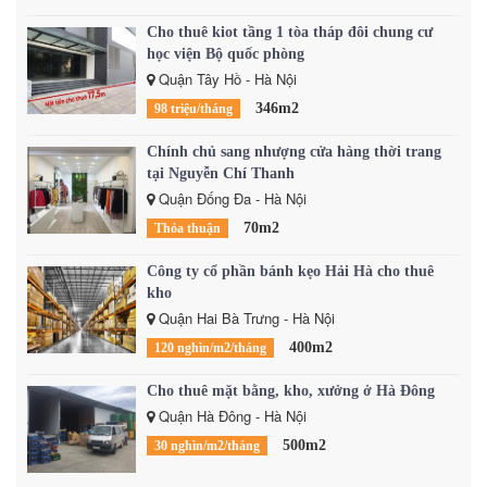
Cho thuê kiot tầng 1 tòa tháp đôi chung cư
học viện Bộ quốc phòng
Quận Tây Hồ - Hà Nội
346m2
98 triệu/tháng
Chính chủ sang nhượng cửa hàng thời trang
tại Nguyễn Chí Thanh
Quận Đống Đa - Hà Nội
70m2
Thỏa thuận
Công ty cổ phần bánh kẹo Hải Hà cho thuê
kho
Quận Hai Bà Trưng - Hà Nội
400m2
120 nghìn/m2/tháng
Cho thuê mặt bằng, kho, xưởng ở Hà Đông
Quận Hà Đông - Hà Nội
500m2
30 nghìn/m2/tháng