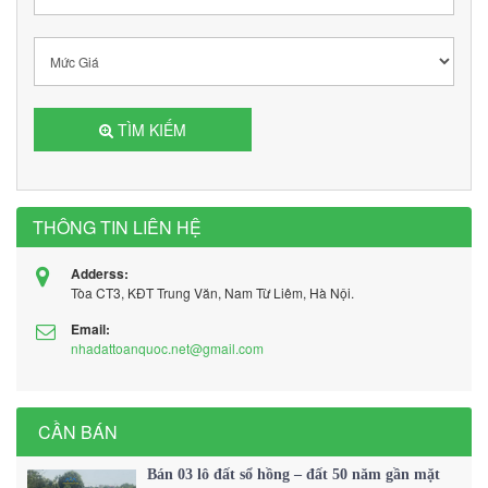
TÌM KIẾM
THÔNG TIN LIÊN HỆ
Adderss:
Tòa CT3, KĐT Trung Văn, Nam Từ Liêm, Hà Nội.
Email:
nhadattoanquoc.net@gmail.com
CẦN BÁN
Bán 03 lô đất sổ hồng – đất 50 năm gần mặt