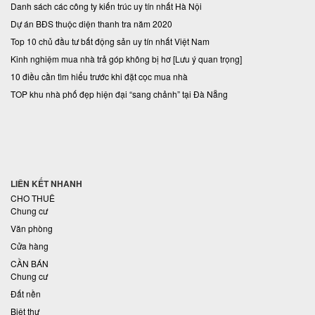
Danh sách các công ty kiến trúc uy tín nhất Hà Nội
Dự án BĐS thuộc diện thanh tra năm 2020
Top 10 chủ đầu tư bất động sản uy tín nhất Việt Nam
Kinh nghiệm mua nhà trả góp không bị hơ [Lưu ý quan trọng]
10 điều cần tìm hiểu trước khi đặt cọc mua nhà
TOP khu nhà phố đẹp hiện đại “sang chảnh” tại Đà Nẵng
LIÊN KẾT NHANH
CHO THUÊ
Chung cư
Văn phòng
Cửa hàng
CẦN BÁN
Chung cư
Đất nền
Biệt thự