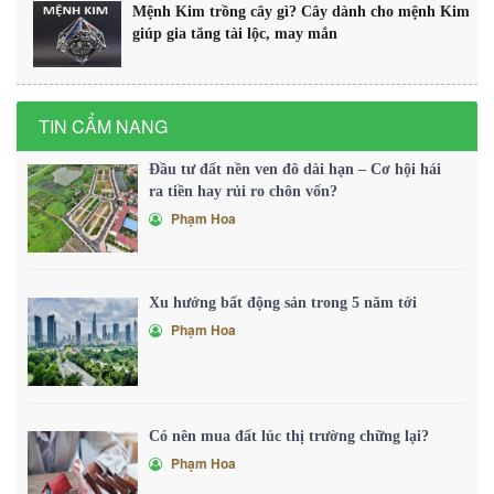
Mệnh Kim trồng cây gì? Cây dành cho mệnh Kim
giúp gia tăng tài lộc, may mắn
TIN CẨM NANG
Đầu tư đất nền ven đô dài hạn – Cơ hội hái
ra tiền hay rủi ro chôn vốn?
Phạm Hoa
Xu hướng bất động sản trong 5 năm tới
Phạm Hoa
Có nên mua đất lúc thị trường chững lại?
Phạm Hoa