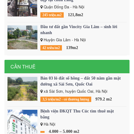
Quận Đống Đa - Hà Nội
121,8m2
245 triệu.m2
Đầu tư đất gần Vincity Gia Lâm – sinh lời
nhanh
Huyện Gia Lâm - Hà Nội
139m2
42 triêu/m2
CẦN THUÊ
Bán 03 lô đất sổ hồng – đất 50 năm gần mặt
đường xã Sài Sơn, Quốc Oai
xã Sài Sơn, huyện Quốc Oai, Hà Nội
979.2 m2
3,5 triệu/m2 - có thương lượng
Bệnh viện ĐKQT Thu Cúc tìm thuê mặt
bằng
Hà Nội
4.000 – 5.000 m2