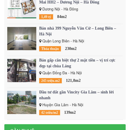
Mai HH2 – Dương Nội – Hà Đông
Dương Nội - Hà Đông
84m2
1,49 tỷ
Bán nhà 399 Nguyễn Văn Cừ – Long Biên –
Hà Nội
Quận Long Biên - Hà Nội
230m2
Thỏa thuận
Bán gấp căn biệt thự 2 mặt tiền – vị trí cực
đẹp tại chùa Láng
Quận Đống Đa - Hà Nội
121,8m2
245 triệu.m2
Đầu tư đất gần Vincity Gia Lâm – sinh lời
nhanh
Huyện Gia Lâm - Hà Nội
139m2
42 triêu/m2