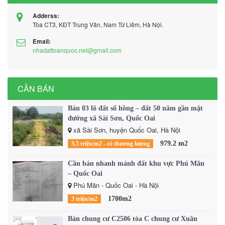
Adderss:
Tòa CT3, KĐT Trung Văn, Nam Từ Liêm, Hà Nội.
Email:
nhadattoanquoc.net@gmail.com
CẦN BÁN
Bán 03 lô đất sổ hồng – đất 50 năm gần mặt
đường xã Sài Sơn, Quốc Oai
xã Sài Sơn, huyện Quốc Oai, Hà Nội
979.2 m2
3,5 triệu/m2 - có thương lượng
Cần bán nhanh mảnh đất khu vực Phú Mãn
– Quốc Oai
Phú Mãn - Quốc Oai - Hà Nội
1700m2
3 triệu/m2
Bán chung cư C2506 tòa C chung cư Xuân