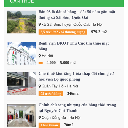
CẦN THUÊ
Bán 03 lô đất sổ hồng – đất 50 năm gần mặt
đường xã Sài Sơn, Quốc Oai
xã Sài Sơn, huyện Quốc Oai, Hà Nội
979.2 m2
3,5 triệu/m2 - có thương lượng
Bệnh viện ĐKQT Thu Cúc tìm thuê mặt
bằng
Hà Nội
4.000 – 5.000 m2
Cho thuê kiot tầng 1 tòa tháp đôi chung cư
học viện Bộ quốc phòng
Quận Tây Hồ - Hà Nội
346m2
98 triệu/tháng
Chính chủ sang nhượng cửa hàng thời trang
tại Nguyễn Chí Thanh
Quận Đống Đa - Hà Nội
70m2
Thỏa thuận