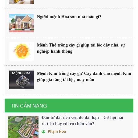
Người mệnh Hỏa sơn nhà màu gì?
Mệnh Thổ trồng cây gì giúp tài lộc đầy nhà, sự
nghiệp hanh thông
Mệnh Kim trồng cây gì? Cây dành cho mệnh Kim
giúp gia tăng tài lộc, may mắn
TIN CẨM NANG
Đầu tư đất nền ven đô dài hạn – Cơ hội hái
ra tiền hay rủi ro chôn vốn?
Phạm Hoa