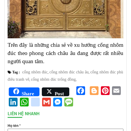
Trên đây là những chia sẻ về xu hướng cổng nhôm
đúc theo phong cách châu âu đang được rất nhiều
người quan tâm.
cổng nhôm đúc
cổng nhôm đúc châu âu
cổng nhôm đúc phù
Tag :
,
,
điêu tranh vẽ
cổng nhôm đúc trống đồng
,
,
Facebook
Blogger
Pinterest
Emai
Share
Post
LinkedIn
WhatsApp
google_bookmarks
Gmail
Messenger
Message
LIÊN HỆ NHANH
Họ tên *