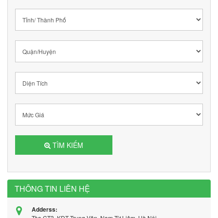
TÌM KIẾM
THÔNG TIN LIÊN HỆ
Adderss:
Tòa CT3, KĐT Trung Văn, Nam Từ Liêm, Hà Nội.