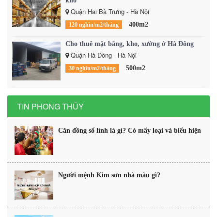
kho
Quận Hai Bà Trưng - Hà Nội
400m2
120 nghìn/m2/tháng
Cho thuê mặt bằng, kho, xưởng ở Hà Đông
Quận Hà Đông - Hà Nội
500m2
30 nghìn/m2/tháng
TIN PHONG THỦY
Căn đồng số lính là gì? Có mấy loại và biểu hiện
Người mệnh Kim sơn nhà màu gì?