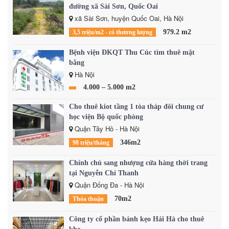
đường xã Sài Sơn, Quốc Oai
xã Sài Sơn, huyện Quốc Oai, Hà Nội
979.2 m2
3,5 triệu/m2 - có thương lượng
Bệnh viện ĐKQT Thu Cúc tìm thuê mặt
bằng
Hà Nội
4.000 – 5.000 m2
Cho thuê kiot tầng 1 tòa tháp đôi chung cư
học viện Bộ quốc phòng
Quận Tây Hồ - Hà Nội
346m2
98 triệu/tháng
Chính chủ sang nhượng cửa hàng thời trang
tại Nguyễn Chí Thanh
Quận Đống Đa - Hà Nội
70m2
Thỏa thuận
Công ty cổ phần bánh kẹo Hải Hà cho thuê