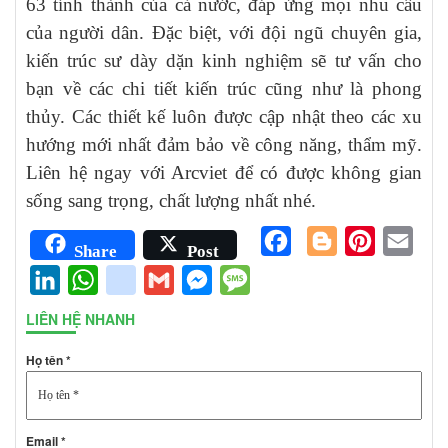
63 tỉnh thành của cả nước, đáp ứng mọi nhu cầu
của người dân. Đặc biệt, với đội ngũ chuyên gia,
kiến trúc sư dày dặn kinh nghiệm sẽ tư vấn cho
bạn về các chi tiết kiến trúc cũng như là phong
thủy. Các thiết kế luôn được cập nhật theo các xu
hướng mới nhất đảm bảo về công năng, thẩm mỹ.
Liên hệ ngay với Arcviet để có được không gian
sống sang trọng, chất lượng nhất nhé.
Facebook
Blogger
Pinterest
Emai
Share
Post
LinkedIn
WhatsApp
google_bookmarks
Gmail
Messenger
Message
LIÊN HỆ NHANH
Họ tên *
Email *