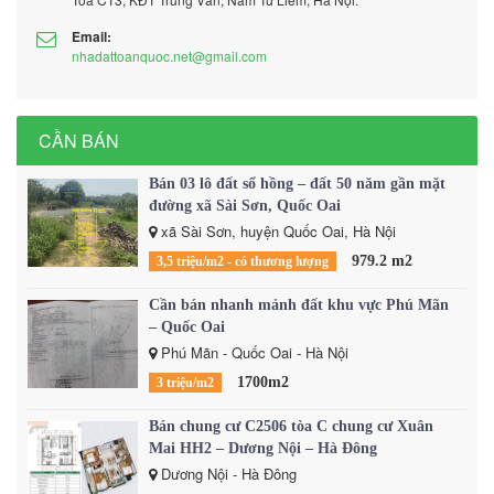
Email:
nhadattoanquoc.net@gmail.com
CẦN BÁN
Bán 03 lô đất sổ hồng – đất 50 năm gần mặt
đường xã Sài Sơn, Quốc Oai
xã Sài Sơn, huyện Quốc Oai, Hà Nội
979.2 m2
3,5 triệu/m2 - có thương lượng
Cần bán nhanh mảnh đất khu vực Phú Mãn
– Quốc Oai
Phú Mãn - Quốc Oai - Hà Nội
1700m2
3 triệu/m2
Bán chung cư C2506 tòa C chung cư Xuân
Mai HH2 – Dương Nội – Hà Đông
Dương Nội - Hà Đông