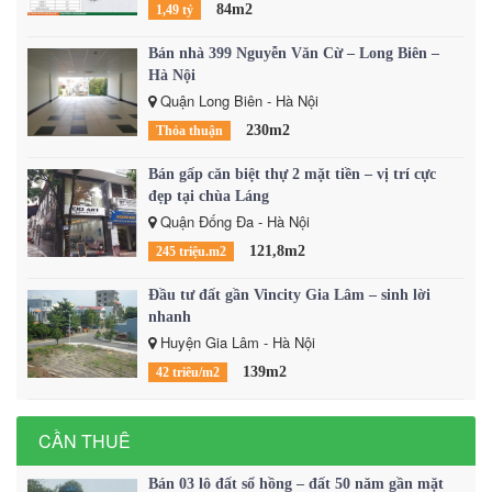
84m2
1,49 tỷ
Bán nhà 399 Nguyễn Văn Cừ – Long Biên –
Hà Nội
Quận Long Biên - Hà Nội
230m2
Thỏa thuận
Bán gấp căn biệt thự 2 mặt tiền – vị trí cực
đẹp tại chùa Láng
Quận Đống Đa - Hà Nội
121,8m2
245 triệu.m2
Đầu tư đất gần Vincity Gia Lâm – sinh lời
nhanh
Huyện Gia Lâm - Hà Nội
139m2
42 triêu/m2
CẦN THUÊ
Bán 03 lô đất sổ hồng – đất 50 năm gần mặt