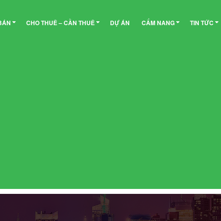
BÁN
CHO THUÊ – CẦN THUÊ
DỰ ÁN
CẨM NANG
TIN TỨC