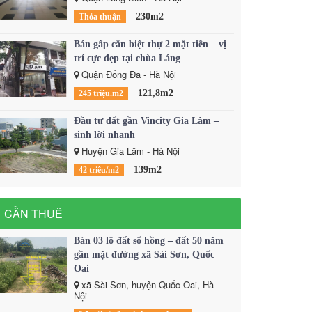
230m2
Thỏa thuận
Bán gấp căn biệt thự 2 mặt tiền – vị
trí cực đẹp tại chùa Láng
Quận Đống Đa - Hà Nội
121,8m2
245 triệu.m2
Đầu tư đất gần Vincity Gia Lâm –
sinh lời nhanh
Huyện Gia Lâm - Hà Nội
139m2
42 triêu/m2
CẦN THUÊ
Bán 03 lô đất sổ hồng – đất 50 năm
gần mặt đường xã Sài Sơn, Quốc
Oai
xã Sài Sơn, huyện Quốc Oai, Hà
Nội