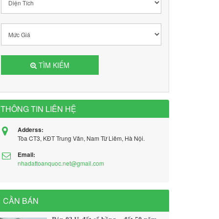
TÌM KIẾM
THÔNG TIN LIÊN HỆ
Adderss:
Tòa CT3, KĐT Trung Văn, Nam Từ Liêm, Hà Nội.
Email:
nhadattoanquoc.net@gmail.com
CẦN BÁN