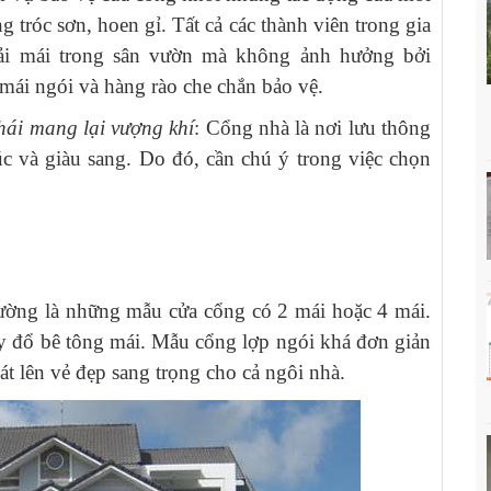
 tróc sơn, hoen gỉ. Tất cả các thành viên trong gia
hoải mái trong sân vườn mà không ảnh hưởng bởi
ái ngói và hàng rào che chắn bảo vệ.
hái mang lại vượng khí
: Cổng nhà là nơi lưu thông
úc và giàu sang. Do đó, cần chú ý trong việc chọn
ường là những mẫu cửa cổng có 2 mái hoặc 4 mái.
ay đổ bê tông mái. Mẫu cổng lợp ngói khá đơn giản
át lên vẻ đẹp sang trọng cho cả ngôi nhà.