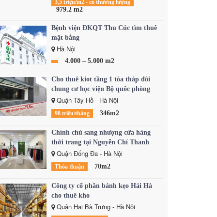
3,5 triệu/m2 - có thương lượng
979.2 m2
Bệnh viện ĐKQT Thu Cúc tìm thuê
mặt bằng
Hà Nội
4.000 – 5.000 m2
Cho thuê kiot tầng 1 tòa tháp đôi
chung cư học viện Bộ quốc phòng
Quận Tây Hồ - Hà Nội
346m2
98 triệu/tháng
Chính chủ sang nhượng cửa hàng
thời trang tại Nguyễn Chí Thanh
Quận Đống Đa - Hà Nội
70m2
Thỏa thuận
Công ty cổ phần bánh kẹo Hải Hà
cho thuê kho
Quận Hai Bà Trưng - Hà Nội