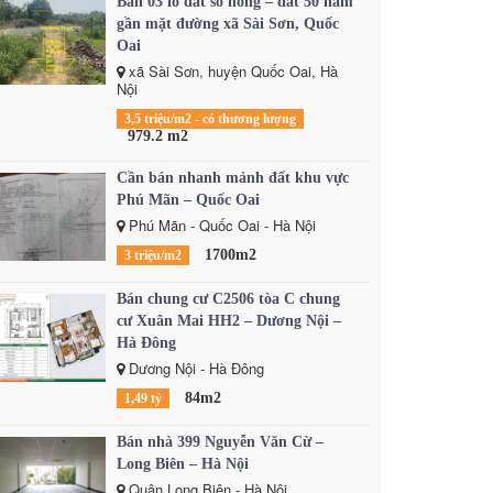
Bán 03 lô đất sổ hồng – đất 50 năm
gần mặt đường xã Sài Sơn, Quốc
Oai
xã Sài Sơn, huyện Quốc Oai, Hà
Nội
3,5 triệu/m2 - có thương lượng
979.2 m2
Cần bán nhanh mảnh đất khu vực
Phú Mãn – Quốc Oai
Phú Mãn - Quốc Oai - Hà Nội
1700m2
3 triệu/m2
Bán chung cư C2506 tòa C chung
cư Xuân Mai HH2 – Dương Nội –
Hà Đông
Dương Nội - Hà Đông
84m2
1,49 tỷ
Bán nhà 399 Nguyễn Văn Cừ –
Long Biên – Hà Nội
Quận Long Biên - Hà Nội