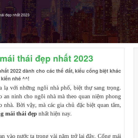
hái đẹp nhất 2023
ái thái đẹp nhất 2023
hất 2022 dành cho các thế đất, kiểu cổng biệt khác
kiến nhé ^^!
lạ với những ngôi nhà phố, biệt thự sang trọng.
ảo an ninh cho ngôi nhà mà theo quan niệm phong
ào nhà. Bời vậy, mà các gia chủ đặc biệt quan tâm,
g mái thái đẹp
nhất hiện nay.
Lan vào nước ta trong vài năm trở lại đây. Cổng mái