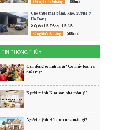
400m2
120 nghìn/m2/tháng
Cho thuê mặt bằng, kho, xưởng ở
Hà Đông
Quận Hà Đông - Hà Nội
500m2
30 nghìn/m2/tháng
TIN PHONG THỦY
Căn đồng số lính là gì? Có mấy loại và
biểu hiện
Người mệnh Kim sơn nhà màu gì?
Người mệnh Hỏa sơn nhà màu gì?