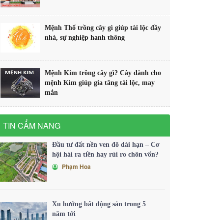
Mệnh Thổ trồng cây gì giúp tài lộc đầy
nhà, sự nghiệp hanh thông
Mệnh Kim trồng cây gì? Cây dành cho
mệnh Kim giúp gia tăng tài lộc, may
mắn
TIN CẨM NANG
Đầu tư đất nền ven đô dài hạn – Cơ
hội hái ra tiền hay rủi ro chôn vốn?
Phạm Hoa
Xu hướng bất động sản trong 5
năm tới