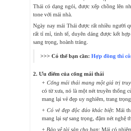
Thái có dạng ngói, được xếp chồng lên nh
tone với mái nhà.
Ngày nay mái Thái được rất nhiều người q
rất tỉ mỉ, tinh tế, duyên dáng được kết hợ
sang trọng, hoành tráng.
>>> Có thể bạn cần:
Hợp đồng thi cô
2. Ưu điểm của cổng mái thái
+
Cổng mái thái mang một giá trị truy
có từ xưa, nó là một nét truyền thống 
mang lại vẻ đẹp uy nghiêm, trang trọng
+
Có vẻ đẹp độc đáo khác biệt
: Mái t
mang lại sự sang trọng, đậm nét nghệ t
+
Bảo vệ tài sản cho bạn
: Mái có nhiệ