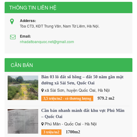
THÔNG TIN LIÊN HỆ
Adderss:
Tòa CT3, KĐT Trung Văn, Nam Từ Liêm, Hà Nội.
Email:
nhadattoanquoc.net@gmail.com
CẦN BÁN
Bán 03 lô đất sổ hồng – đất 50 năm gần mặt
đường xã Sài Sơn, Quốc Oai
xã Sài Sơn, huyện Quốc Oai, Hà Nội
979.2 m2
3,5 triệu/m2 - có thương lượng
Cần bán nhanh mảnh đất khu vực Phú Mãn
– Quốc Oai
Phú Mãn - Quốc Oai - Hà Nội
1700m2
3 triệu/m2