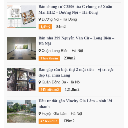
Bán chung cư C2506 tòa C chung cư Xuân
Mai HH2 – Dương Nội – Hà Đông
Dương Nội - Hà Đông
84m2
1,49 tỷ
Bán nhà 399 Nguyễn Văn Cừ – Long Biên –
Hà Nội
Quận Long Biên - Hà Nội
230m2
Thỏa thuận
Bán gấp căn biệt thự 2 mặt tiền – vị trí cực
đẹp tại chùa Láng
Quận Đống Đa - Hà Nội
121,8m2
245 triệu.m2
Đầu tư đất gần Vincity Gia Lâm – sinh lời
nhanh
Huyện Gia Lâm - Hà Nội
139m2
42 triêu/m2