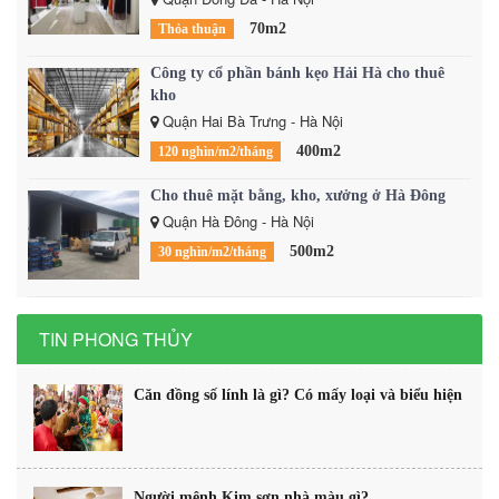
70m2
Thỏa thuận
Công ty cổ phần bánh kẹo Hải Hà cho thuê
kho
Quận Hai Bà Trưng - Hà Nội
400m2
120 nghìn/m2/tháng
Cho thuê mặt bằng, kho, xưởng ở Hà Đông
Quận Hà Đông - Hà Nội
500m2
30 nghìn/m2/tháng
TIN PHONG THỦY
Căn đồng số lính là gì? Có mấy loại và biểu hiện
Người mệnh Kim sơn nhà màu gì?