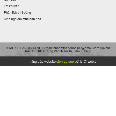
Lời khuyên
Phân tích thị trường
Kinh nghiệm mua bán nhà
NHADATTOANQUOC.NET Email: nhadattoanquoc.net@gmail.com Địa chỉ:
Tòa CT3, KĐT Trung Văn, Nam Từ Liêm, Hà Nội
nâng cấp website
dịch vụ seo
bởi BICTweb.vn
Copyright © 2018