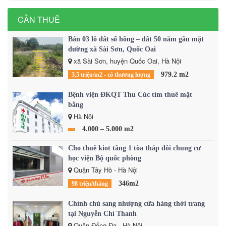
CẦN THUÊ
Bán 03 lô đất sổ hồng – đất 50 năm gần mặt
đường xã Sài Sơn, Quốc Oai
xã Sài Sơn, huyện Quốc Oai, Hà Nội
979.2 m2
3,5 triệu/m2 - có thương lượng
Bệnh viện ĐKQT Thu Cúc tìm thuê mặt
bằng
Hà Nội
4.000 – 5.000 m2
Cho thuê kiot tầng 1 tòa tháp đôi chung cư
học viện Bộ quốc phòng
Quận Tây Hồ - Hà Nội
346m2
98 triệu/tháng
Chính chủ sang nhượng cửa hàng thời trang
tại Nguyễn Chí Thanh
Quận Đống Đa - Hà Nội