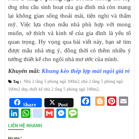
ứng nhu cầu sinh hoạt của gia đình mà còn mang
lại không gian sống thoải mái, tiện nghi và thẩm
mỹ. Việc lựa chọn mẫu nhà phù hợp với mong
muốn, sở thích và kinh tế của gia đình là yếu tố
quan trọng. Hy vọng qua bài viết này, bạn sẽ tìm
được mẫu nhà ưng ý, đồng thời có thêm nhiều ý
tưởng thiết kế cho ngôi nhà mơ ước của mình.
Khuyến mãi:
Khung kèo thép lợp mái ngói
giá rẻ
Nhà 2 tầng 5 phòng ngủ 100m2
nhà 2 tầng 5 phòng ngủ
Tag :
,
100m2 đẹp
thiết kế nhà 2 tầng 5 phòng ngủ 100m2
,
,
Facebook
Blogger
Pinterest
Emai
Share
Post
LinkedIn
WhatsApp
google_bookmarks
Gmail
Messenger
Message
LIÊN HỆ NHANH
Họ tên *