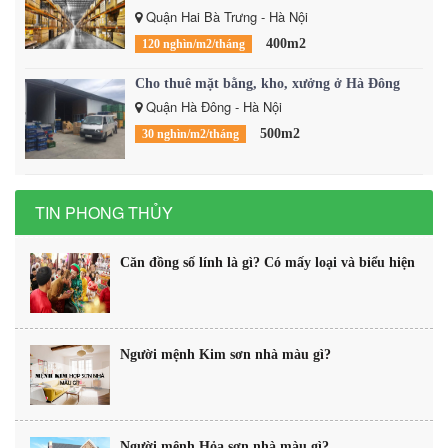
Quận Hai Bà Trưng - Hà Nội
400m2
120 nghìn/m2/tháng
Cho thuê mặt bằng, kho, xưởng ở Hà Đông
Quận Hà Đông - Hà Nội
500m2
30 nghìn/m2/tháng
TIN PHONG THỦY
Căn đồng số lính là gì? Có mấy loại và biểu hiện
Người mệnh Kim sơn nhà màu gì?
Người mệnh Hỏa sơn nhà màu gì?