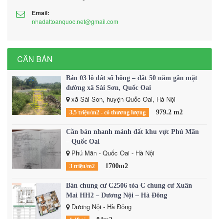
Email:
nhadattoanquoc.net@gmail.com
CẦN BÁN
Bán 03 lô đất sổ hồng – đất 50 năm gần mặt
đường xã Sài Sơn, Quốc Oai
xã Sài Sơn, huyện Quốc Oai, Hà Nội
979.2 m2
3,5 triệu/m2 - có thương lượng
Cần bán nhanh mảnh đất khu vực Phú Mãn
– Quốc Oai
Phú Mãn - Quốc Oai - Hà Nội
1700m2
3 triệu/m2
Bán chung cư C2506 tòa C chung cư Xuân
Mai HH2 – Dương Nội – Hà Đông
Dương Nội - Hà Đông