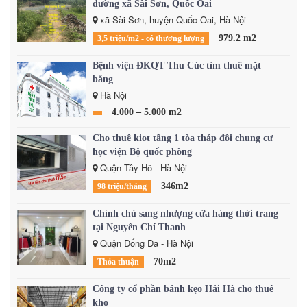
đường xã Sài Sơn, Quốc Oai
xã Sài Sơn, huyện Quốc Oai, Hà Nội
979.2 m2
3,5 triệu/m2 - có thương lượng
Bệnh viện ĐKQT Thu Cúc tìm thuê mặt
bằng
Hà Nội
4.000 – 5.000 m2
Cho thuê kiot tầng 1 tòa tháp đôi chung cư
học viện Bộ quốc phòng
Quận Tây Hồ - Hà Nội
346m2
98 triệu/tháng
Chính chủ sang nhượng cửa hàng thời trang
tại Nguyễn Chí Thanh
Quận Đống Đa - Hà Nội
70m2
Thỏa thuận
Công ty cổ phần bánh kẹo Hải Hà cho thuê
kho