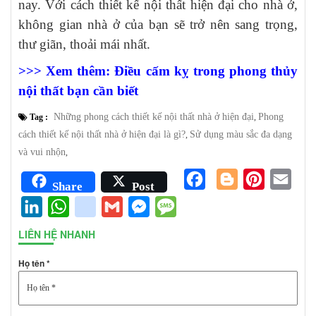
nay. Với cách thiết kế nội thất hiện đại cho nhà ở,
không gian nhà ở của bạn sẽ trở nên sang trọng,
thư giãn, thoải mái nhất.
>>> Xem thêm: Điều cấm kỵ trong phong thủy
nội thất bạn cần biết
Những phong cách thiết kế nội thất nhà ở hiện đại
Phong
Tag :
,
cách thiết kế nội thất nhà ở hiện đại là gì?
Sử dụng màu sắc đa dạng
,
và vui nhộn
,
Facebook
Blogger
Pinterest
Emai
Share
Post
LinkedIn
WhatsApp
google_bookmarks
Gmail
Messenger
Message
LIÊN HỆ NHANH
Họ tên *