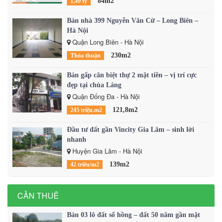
84m2
1,49 tỷ
Bán nhà 399 Nguyễn Văn Cừ – Long Biên –
Hà Nội
Quận Long Biên - Hà Nội
230m2
Thỏa thuận
Bán gấp căn biệt thự 2 mặt tiền – vị trí cực
đẹp tại chùa Láng
Quận Đống Đa - Hà Nội
121,8m2
245 triệu.m2
Đầu tư đất gần Vincity Gia Lâm – sinh lời
nhanh
Huyện Gia Lâm - Hà Nội
139m2
42 triêu/m2
CẦN THUÊ
Bán 03 lô đất sổ hồng – đất 50 năm gần mặt