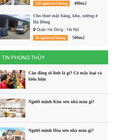
400m2
120 nghìn/m2/tháng
Cho thuê mặt bằng, kho, xưởng ở
Hà Đông
Quận Hà Đông - Hà Nội
500m2
30 nghìn/m2/tháng
TIN PHONG THỦY
Căn đồng số lính là gì? Có mấy loại và
biểu hiện
Người mệnh Kim sơn nhà màu gì?
Người mệnh Hỏa sơn nhà màu gì?