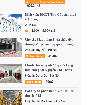
3,5 triệu/m2 - có thương lượng
979.2 m2
Bệnh viện ĐKQT Thu Cúc tìm thuê
mặt bằng
Hà Nội
4.000 – 5.000 m2
Cho thuê kiot tầng 1 tòa tháp đôi
chung cư học viện Bộ quốc phòng
Quận Tây Hồ - Hà Nội
346m2
98 triệu/tháng
Chính chủ sang nhượng cửa hàng
thời trang tại Nguyễn Chí Thanh
Quận Đống Đa - Hà Nội
70m2
Thỏa thuận
Công ty cổ phần bánh kẹo Hải Hà
cho thuê kho
Quận Hai Bà Trưng - Hà Nội