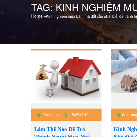
TAG:
KINH NGHIỆM MU
Home
Kinh nghiệm mua bán nhà đất cần phải biết để tránh bị
Gia Long
15/07/2019
Gia Lon
Làm Thế Nào Để Trở
Kinh Ng
Thành Người Mua Nhà
Nhà Đất 