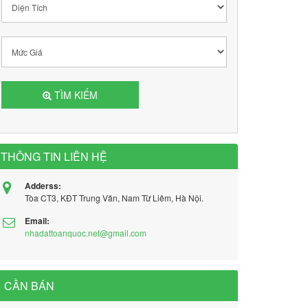
TÌM KIẾM
THÔNG TIN LIÊN HỆ
Adderss:
Tòa CT3, KĐT Trung Văn, Nam Từ Liêm, Hà Nội.
Email:
nhadattoanquoc.net@gmail.com
CẦN BÁN