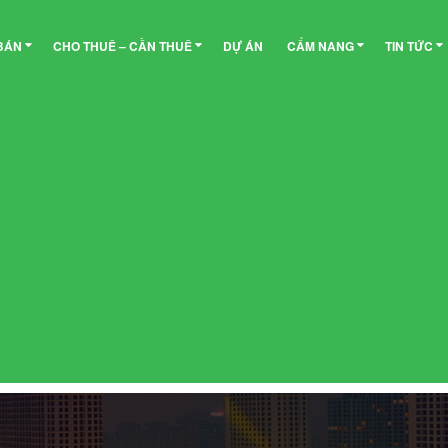
BÁN
CHO THUÊ – CẦN THUÊ
DỰ ÁN
CẨM NANG
TIN TỨC