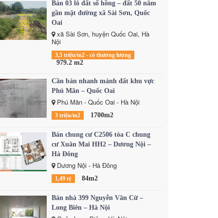
Bán 03 lô đất sổ hồng – đất 50 năm
gần mặt đường xã Sài Sơn, Quốc
Oai
xã Sài Sơn, huyện Quốc Oai, Hà
Nội
3,5 triệu/m2 - có thương lượng
979.2 m2
Cần bán nhanh mảnh đất khu vực
Phú Mãn – Quốc Oai
Phú Mãn - Quốc Oai - Hà Nội
1700m2
3 triệu/m2
Bán chung cư C2506 tòa C chung
cư Xuân Mai HH2 – Dương Nội –
Hà Đông
Dương Nội - Hà Đông
84m2
1,49 tỷ
Bán nhà 399 Nguyễn Văn Cừ –
Long Biên – Hà Nội