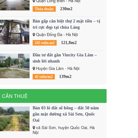
Quận Long Biên - Hà Nội
230m2
Thỏa thuận
Bán gấp căn biệt thự 2 mặt tiền – vị
trí cực đẹp tại chùa Láng
Quận Đống Đa - Hà Nội
121,8m2
245 triệu.m2
Đầu tư đất gần Vincity Gia Lâm –
sinh lời nhanh
Huyện Gia Lâm - Hà Nội
139m2
42 triêu/m2
CẦN THUÊ
Bán 03 lô đất sổ hồng – đất 50 năm
gần mặt đường xã Sài Sơn, Quốc
Oai
xã Sài Sơn, huyện Quốc Oai, Hà
Nội