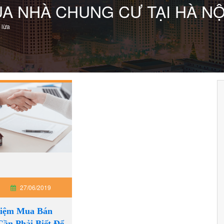
A NHÀ CHUNG CƯ TẠI HÀ NỘ
 lừa
g
27/06/2019
hiệm Mua Bán
Cần Phải Biết Để