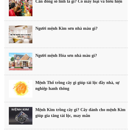
Căn đồng số lính là gì? Có mấy loại và biểu hiện
Người mệnh Kim sơn nhà màu gì?
Người mệnh Hỏa sơn nhà màu gì?
Mệnh Thổ trồng cây gì giúp tài lộc đầy nhà, sự
nghiệp hanh thông
Mệnh Kim trồng cây gì? Cây dành cho mệnh Kim
giúp gia tăng tài lộc, may mắn