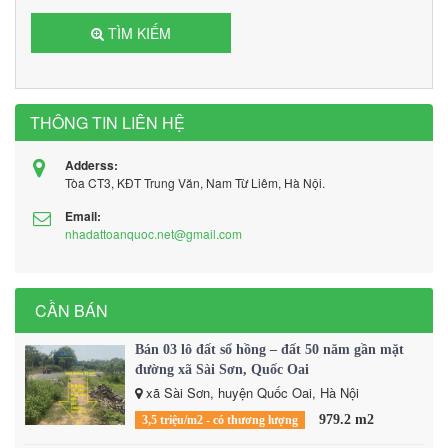
TÌM KIẾM
THÔNG TIN LIÊN HỆ
Adderss:
Tòa CT3, KĐT Trung Văn, Nam Từ Liêm, Hà Nội.
Email:
nhadattoanquoc.net@gmail.com
CẦN BÁN
Bán 03 lô đất sổ hồng – đất 50 năm gần mặt
đường xã Sài Sơn, Quốc Oai
xã Sài Sơn, huyện Quốc Oai, Hà Nội
979.2 m2
3,5 triệu/m2 - có thương lượng