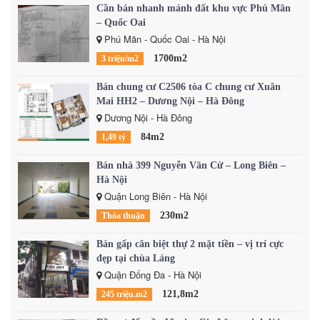
Cần bán nhanh mảnh đất khu vực Phú Mãn
– Quốc Oai
Phú Mãn - Quốc Oai - Hà Nội
1700m2
3 triệu/m2
Bán chung cư C2506 tòa C chung cư Xuân
Mai HH2 – Dương Nội – Hà Đông
Dương Nội - Hà Đông
84m2
1,49 tỷ
Bán nhà 399 Nguyễn Văn Cừ – Long Biên –
Hà Nội
Quận Long Biên - Hà Nội
230m2
Thỏa thuận
Bán gấp căn biệt thự 2 mặt tiền – vị trí cực
đẹp tại chùa Láng
Quận Đống Đa - Hà Nội
121,8m2
245 triệu.m2