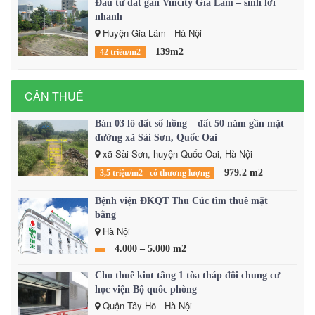
Đầu tư đất gần Vincity Gia Lâm – sinh lời
nhanh
Huyện Gia Lâm - Hà Nội
139m2
42 triêu/m2
CẦN THUÊ
Bán 03 lô đất sổ hồng – đất 50 năm gần mặt
đường xã Sài Sơn, Quốc Oai
xã Sài Sơn, huyện Quốc Oai, Hà Nội
979.2 m2
3,5 triệu/m2 - có thương lượng
Bệnh viện ĐKQT Thu Cúc tìm thuê mặt
bằng
Hà Nội
4.000 – 5.000 m2
Cho thuê kiot tầng 1 tòa tháp đôi chung cư
học viện Bộ quốc phòng
Quận Tây Hồ - Hà Nội