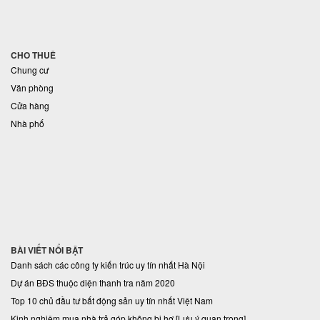
CHO THUÊ
Chung cư
Văn phòng
Cửa hàng
Nhà phố
BÀI VIẾT NỔI BẬT
Danh sách các công ty kiến trúc uy tín nhất Hà Nội
Dự án BĐS thuộc diện thanh tra năm 2020
Top 10 chủ đầu tư bất động sản uy tín nhất Việt Nam
Kinh nghiệm mua nhà trả góp không bị hơ [Lưu ý quan trọng]