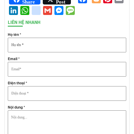
Share
Post
LinkedIn
WhatsApp
google_bookmarks
Gmail
Messenger
Message
LIÊN HỆ NHANH
Họ tên *
Email *
Điện thoại *
Nội dung *