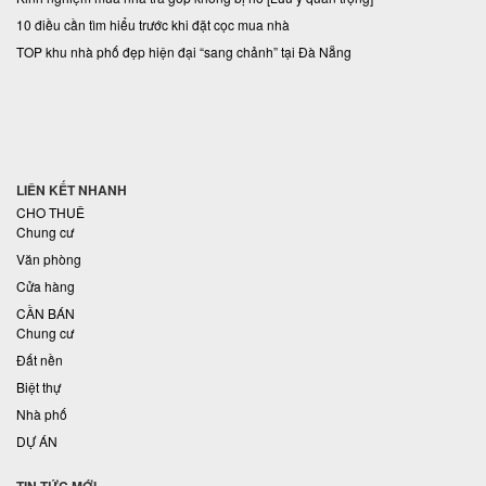
10 điều cần tìm hiểu trước khi đặt cọc mua nhà
TOP khu nhà phố đẹp hiện đại “sang chảnh” tại Đà Nẵng
LIÊN KẾT NHANH
CHO THUÊ
Chung cư
Văn phòng
Cửa hàng
CẦN BÁN
Chung cư
Đất nền
Biệt thự
Nhà phố
DỰ ÁN
TIN TỨC MỚI