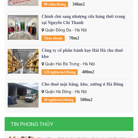
346m2
98 triệu/tháng
Chính chủ sang nhượng cửa hàng thời trang
tại Nguyễn Chí Thanh
Quận Đống Đa - Hà Nội
70m2
Thỏa thuận
Công ty cổ phần bánh kẹo Hải Hà cho thuê
kho
Quận Hai Bà Trưng - Hà Nội
400m2
120 nghìn/m2/tháng
Cho thuê mặt bằng, kho, xưởng ở Hà Đông
Quận Hà Đông - Hà Nội
500m2
30 nghìn/m2/tháng
TIN PHONG THỦY